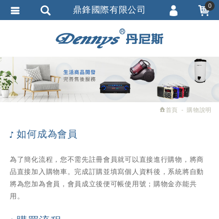
0
鼎鋒國際有限公司
會員登入
繁體中文
會員註冊
忘記密碼
訂單查詢
追蹤清單
首頁
購物說明
匯款通知
如何成為會員
為了簡化流程，您不需先註冊會員就可以直接進行購物，將商
品直接加入購物車。完成訂購並填寫個人資料後，系統將自動
將為您加為會員，會員成立後便可帳使用號；購物金亦能共
用。