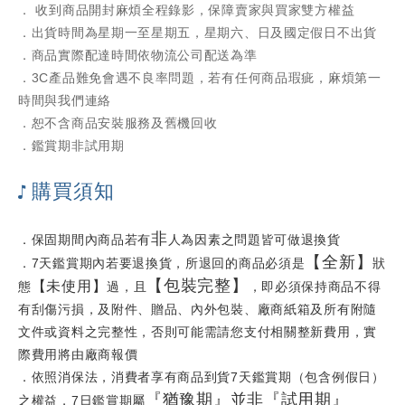
． 收到商品開封麻煩全程錄影，保障賣家與買家雙方權益
．出貨時間為星期一至星期五，星期六、日及國定假日不出貨
．商品實際配達時間依物流公司配送為準
．3C產品難免會遇不良率問題，若有任何商品瑕疵，麻煩第一
時間與我們連絡
．恕不含商品安裝服務及舊機回收
．
鑑賞期非試用期
購買須知
非
．保固期間內商品若有
人為因素之問題皆可做退換貨
【
全新
】
．7天鑑賞期內若要退換貨，所退回的商品必須是
狀
【
包裝完整
】
【
未使用
】
態
過，且
，即必須保持商品不得
有刮傷污損，及附件、贈品、內外包裝、廠商紙箱及所有附隨
文件或資料之完整性，否則可能需請您支付相關整新費用，實
際費用將由廠商報價
．依照消保法，消費者享有商品到貨7天鑑賞期（包含例假日）
『猶豫期』並非『試用期』
之權益，7日鑑賞期屬