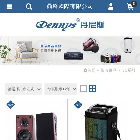
0
鼎鋒國際有限公司
會員登入
繁體中文
會員註冊
忘記密碼
訂單查詢
追蹤清單
首頁
影音商品
JS系列
匯款通知